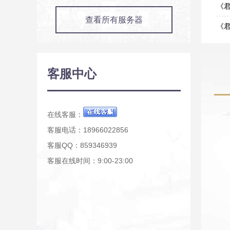
08-3
《君
查看所有服务器
08-2
《君
07-2
《君
07-2
《君
客服中心
07-1
《君
07-0
在线客服：
客服电话：18966022856
客服QQ：859346939
客服在线时间：9:00-23:00