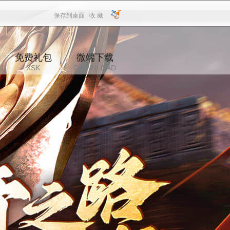
保存到桌面 |
收 藏
保存到桌面
|
收 藏
免费礼包
微端下载
XSK
DOWNLOAD